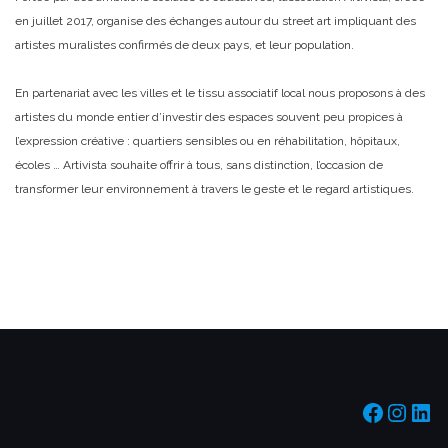
en juillet 2017, organise des échanges autour du street art impliquant des
artistes muralistes confirmés de deux pays, et leur population.
En partenariat avec les villes et le tissu associatif local nous proposons à des
artistes du monde entier d’investir des espaces souvent peu propices à
l’expression créative : quartiers sensibles ou en réhabilitation, hôpitaux,
écoles … Artivista souhaite offrir à tous, sans distinction, l’occasion de
transformer leur environnement à travers le geste et le regard artistiques.
https:/
https
htt