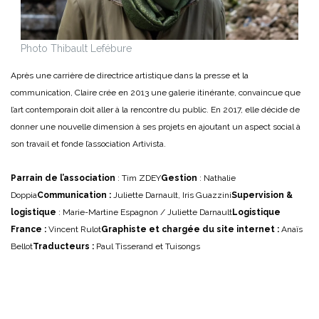
Photo Thibault Lefébure
Après une carrière de directrice artistique dans la presse et la
communication, Claire crée en 2013 une galerie itinérante, convaincue que
l’art contemporain doit aller à la rencontre du public. En 2017, elle décide de
donner une nouvelle dimension à ses projets en ajoutant un aspect social à
son travail et fonde l’association Artivista.
Parrain de l’association
: Tim ZDEY
Gestion
: Nathalie
Doppia
Communication :
Juliette Darnault, Iris Guazzini
Supervision &
logistique
: Marie-Martine Espagnon / Juliette Darnault
Logistique
France :
Vincent Rulot
Graphiste
et chargée du site internet :
Anaïs
Bellot
Traducteurs :
Paul Tisserand et Tuisongs