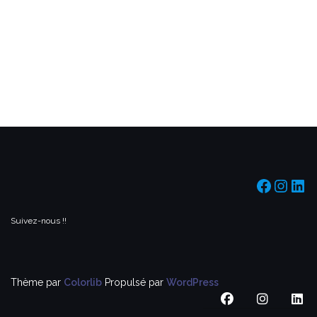
https:/
https
htt
Suivez-nous !!
Thème par
Colorlib
Propulsé par
WordPress