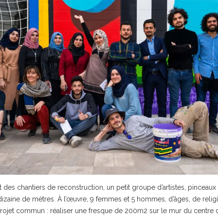
t des chantiers de reconstruction, un petit groupe d’artistes, pinceau
izaine de mètres. À l’œuvre, 9 femmes et 5 hommes, d’âges, de religi
 projet commun : réaliser une fresque de 200m2 sur le mur du centre d