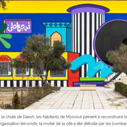
la chute de Daesh, les habitants de Mossoul peinent à reconstruire le
organisation terroriste, la moitié de la cité a été détruite par les bomb