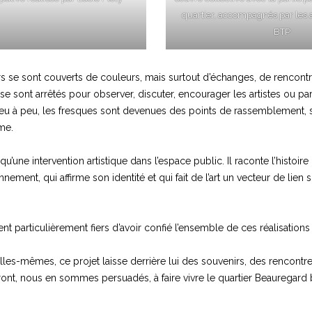
quartier, accompagnés par les
BTP
murs se sont couverts de couleurs, mais surtout d’échanges, de rencon
 se sont arrêtés pour observer, discuter, encourager les artistes ou p
 Peu à peu, les fresques sont devenues des points de rassemblement, su
me.
qu’une intervention artistique dans l’espace public. Il raconte l’histoire
ement, qui affirme son identité et qui fait de l’art un vecteur de lien so
particulièrement fiers d’avoir confié l’ensemble de ces réalisations
lles-mêmes, ce projet laisse derrière lui des souvenirs, des rencont
ront, nous en sommes persuadés, à faire vivre le quartier Beauregard 