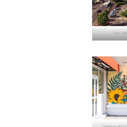
Mur réa
Fresque partici