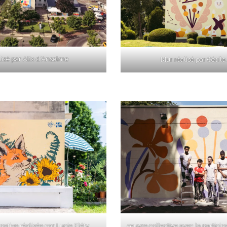
lisé par Alix d’Anselme
Mur réalisé par Cécile 
pative réalisée par Lucie Fléty
œuvre collective avec la particip