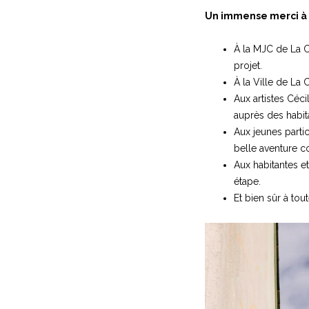
Un immense merci à t
À la MJC de La C
projet.
À la Ville de La 
Aux artistes Céci
auprès des habit
Aux jeunes parti
belle aventure co
Aux habitantes et
étape.
Et bien sûr à to