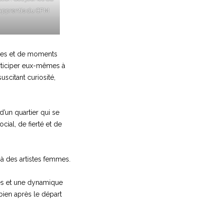
 apprentis du CFM
tres et de moments
articiper eux-mêmes à
scitant curiosité,
 d’un quartier qui se
cial, de fierté et de
 à des artistes femmes.
res et une dynamique
bien après le départ