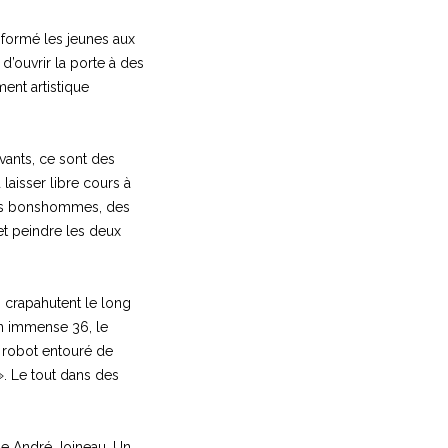
 formé les jeunes aux
 d’ouvrir la porte à des
ent artistique
ivants, ce sont des
laisser libre cours à
 des bonshommes, des
 et peindre les deux
i crapahutent le long
un immense 36, le
s robot entouré de
. Le tout dans des
ue André Joineau. Un