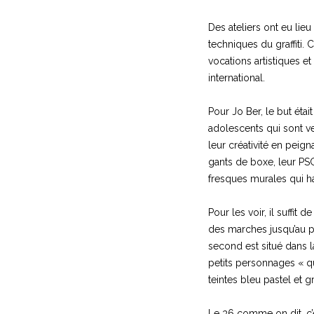
Des ateliers ont eu lie
techniques du graffiti. 
vocations artistiques e
international.
Pour Jo Ber, le but étai
adolescents qui sont ve
leur créativité en peig
gants de boxe, leur PSG 
fresques murales qui ha
Pour les voir, il suffi
des marches jusqu’au pr
second est situé dans l
petits personnages « q
teintes bleu pastel et gr
Le 36 comme on dit, c’