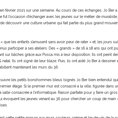
u en février 2021 sur une semaine. Au cours de ces échanges, Jo Ber a
Ce fut l’occasion d’échanger avec les jeunes sur le métier de muraliste,
t de découvrir une culture urbaine qui fait partie du plus grand mouvem
t « que les enfants s’amusent sans avoir peur de rater » et, les jours su
nus participer à ses ateliers. Des « grands » de 16 à 18 ans qui ont pu 
nant sur bâches grâce aux Posca mis à leur disposition. Ils ont peint
natal. Ils ont signé de leur blaze. Puis, ils ont aidé Jo Ber à dessiner
billent maintenant les murs du 36.
t de suivre les petits bonshommes bleus (signés Jo Ber bien entendu) qu
emier étage. Si le premier mur est consacré à la ville, figurée dans 
a salle consacrée à l’informatique. Raison parfaite pour y faire un gro
ui évoquent les jeunes venant au 36 pour chercher un coup de main »
ises.
est cette petite maison aux murs couleurs crème et lie-de-vin de la r