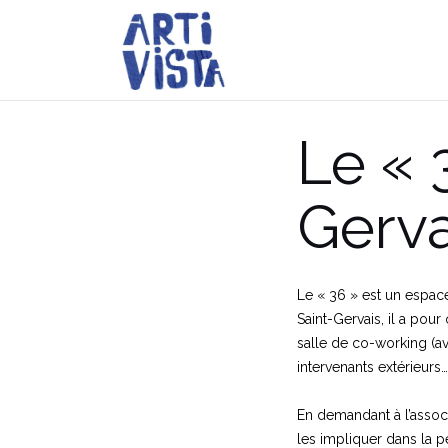
Aller
au
contenu
Le « 
Gerva
Le « 36 » est un espace
Saint-Gervais, il a pou
salle de co-working (a
intervenants extérieurs…
En demandant à l’associa
les impliquer dans la p