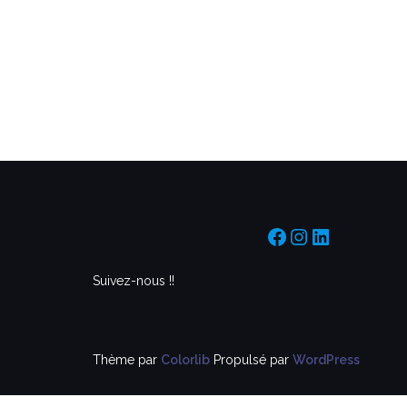
https://www.f
https://www
https://f
Suivez-nous !!
Thème par
Colorlib
Propulsé par
WordPress