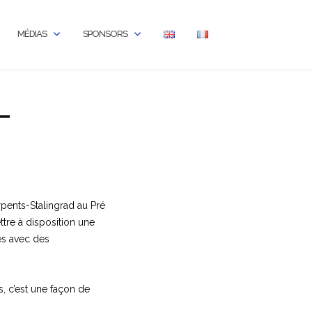
MÉDIAS
SPONSORS
-
rpents-Stalingrad au Pré
tre à disposition une
es avec des
s, c’est une façon de