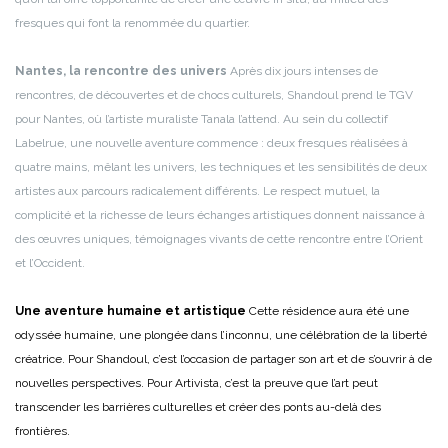
fresques qui font la renommée du quartier.
Nantes, la rencontre des univers
Après dix jours intenses de
rencontres, de découvertes et de chocs culturels, Shandoul prend le TGV
pour Nantes, où l’artiste muraliste Tanala l’attend. Au sein du collectif
Labelrue, une nouvelle aventure commence : deux fresques réalisées à
quatre mains, mêlant les univers, les techniques et les sensibilités de deux
artistes aux parcours radicalement différents. Le respect mutuel, la
complicité et la richesse de leurs échanges artistiques donnent naissance à
des œuvres uniques, témoignages vivants de cette rencontre entre l’Orient
et l’Occident.
Une aventure humaine et artistique
Cette résidence aura été une
odyssée humaine, une plongée dans l’inconnu, une célébration de la liberté
créatrice. Pour Shandoul, c’est l’occasion de partager son art et de s’ouvrir à de
nouvelles perspectives. Pour Artivista, c’est la preuve que l’art peut
transcender les barrières culturelles et créer des ponts au-delà des
frontières.