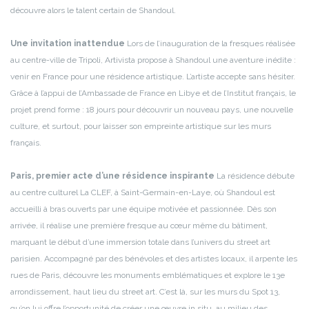
découvre alors le talent certain de Shandoul.
Une invitation inattendue
Lors de l’inauguration de la fresques réalisée
au centre-ville de Tripoli, Artivista propose à Shandoul une aventure inédite :
venir en France pour une résidence artistique. L’artiste accepte sans hésiter.
Grâce à l’appui de l’Ambassade de France en Libye et de l’Institut français, le
projet prend forme : 18 jours pour découvrir un nouveau pays, une nouvelle
culture, et surtout, pour laisser son empreinte artistique sur les murs
français.
Paris, premier acte d’une résidence inspirante
La résidence débute
au centre culturel La CLEF, à Saint-Germain-en-Laye, où Shandoul est
accueilli à bras ouverts par une équipe motivée et passionnée. Dès son
arrivée, il réalise une première fresque au cœur même du bâtiment,
marquant le début d’une immersion totale dans l’univers du street art
parisien. Accompagné par des bénévoles et des artistes locaux, il arpente les
rues de Paris, découvre les monuments emblématiques et explore le 13e
arrondissement, haut lieu du street art. C’est là, sur les murs du Spot 13,
qu’on lui offre l’opportunité de créer une œuvre in situ, au milieu des