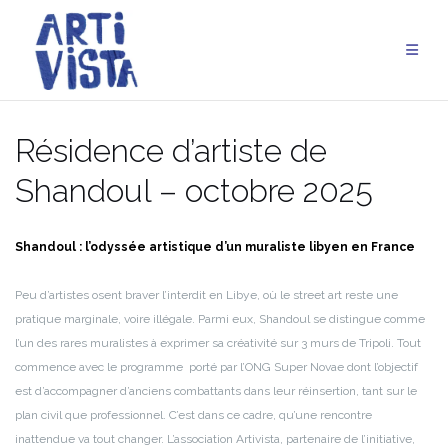
Aller
au
contenu
Résidence d’artiste de
Shandoul – octobre 2025
Shandoul : l’odyssée artistique d’un muraliste libyen en France
Peu d’artistes osent braver l’interdit en Libye, où le street art reste une
pratique marginale, voire illégale. Parmi eux, Shandoul se distingue comme
l’un des rares muralistes à exprimer sa créativité sur 3 murs de Tripoli. Tout
commence avec le programme porté par l’ONG Super Novae dont l’objectif
est d’accompagner d’anciens combattants dans leur réinsertion, tant sur le
plan civil que professionnel. C’est dans ce cadre, qu’une rencontre
inattendue va tout changer. L’association Artivista, partenaire de l’initiative,