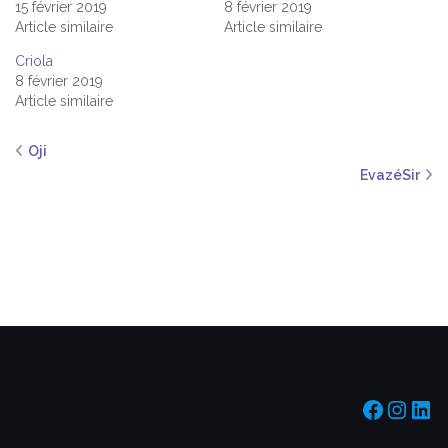
15 février 2019
8 février 2019
Article similaire
Article similaire
Criola
8 février 2019
Article similaire
Oji
EvazéSir
https:/
https
htt