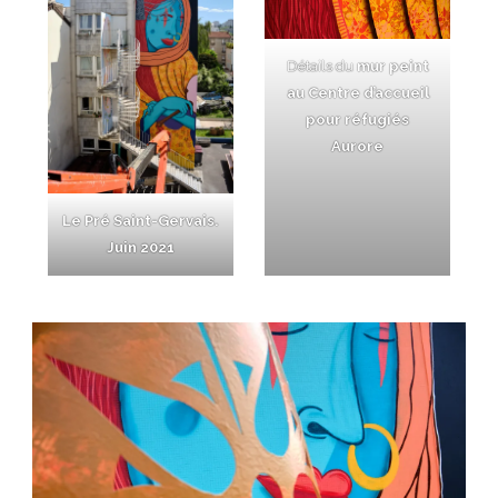
Détails du
mur peint
au Centre
d’accueil
pour réfugiés
Aurore
Le Pré Saint-Gervais.
Juin 2021