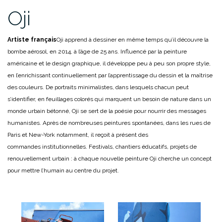
Oji
Artiste français
Oji apprend à dessiner en même temps qu’il découvre la
bombe aérosol, en 2014, à l’âge de 25 ans. Influencé par la peinture
américaine et le design graphique, il développe peu à peu son propre style,
en l’enrichissant continuellement par l’apprentissage du dessin et la maîtrise
des couleurs. De portraits minimalistes, dans lesquels chacun peut
s’identifier, en feuillages colorés qui marquent un besoin de nature dans un
monde urbain bétonné, Oji se sert de la poésie pour nourrir des messages
humanistes. Après de nombreuses peintures spontanées, dans les rues de
Paris et New-York notamment, il reçoit à présent des
commandes institutionnelles. Festivals, chantiers éducatifs, projets de
renouvellement urbain : à chaque nouvelle peinture Oji cherche un concept
pour mettre l’humain au centre du projet.