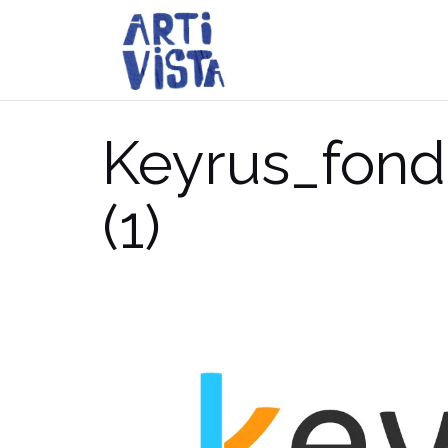
Aller
au
contenu
Keyrus_fond
(1)