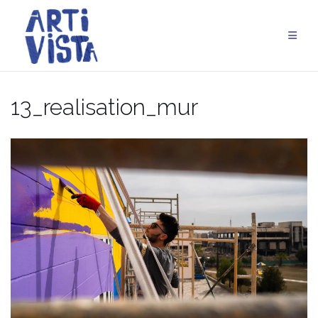
Aller
au
contenu
13_realisation_mur