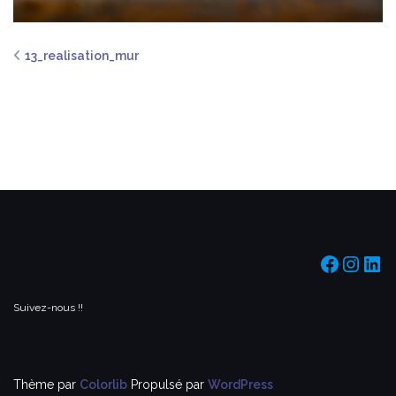
13_realisation_mur
https:/
https
htt
Suivez-nous !!
Thème par
Colorlib
Propulsé par
WordPress