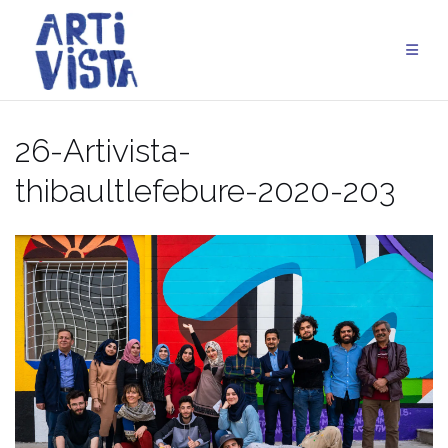
Aller
au
contenu
26-Artivista-
thibaultlefebure-2020-203