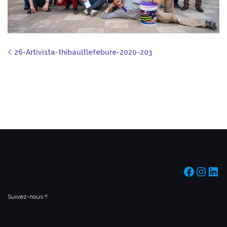
26-Artivista-thibaultlefebure-2020-203
https:/
https
htt
Suivez-nous !!