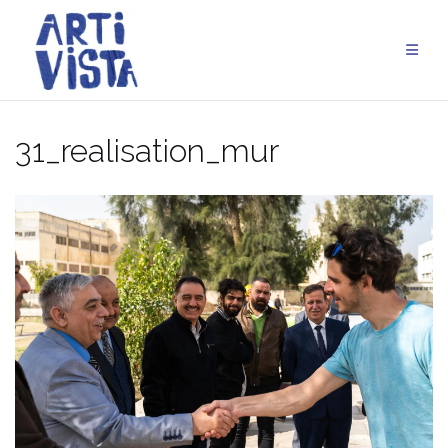
Aller
au
contenu
31_realisation_mur