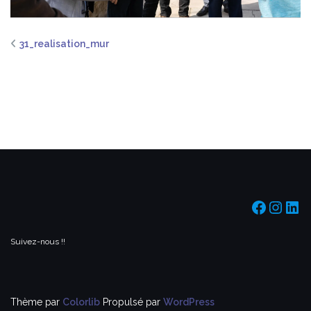
31_realisation_mur
https:/
https
htt
Suivez-nous !!
Thème par
Colorlib
Propulsé par
WordPress