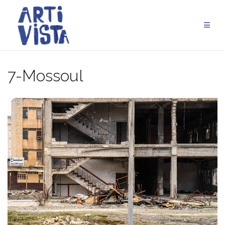
Aller
au
contenu
7-Mossoul