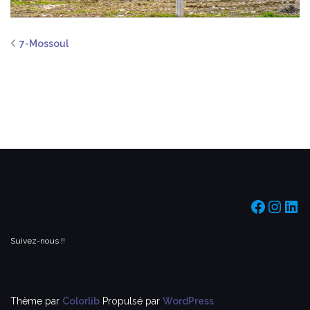
7-Mossoul
https:/
https
htt
Suivez-nous !!
Thème par
Colorlib
Propulsé par
WordPress