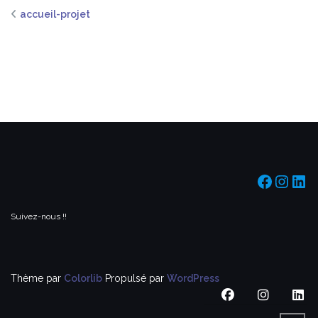
accueil-projet
https:/
https
htt
Suivez-nous !!
Thème par
Colorlib
Propulsé par
WordPress