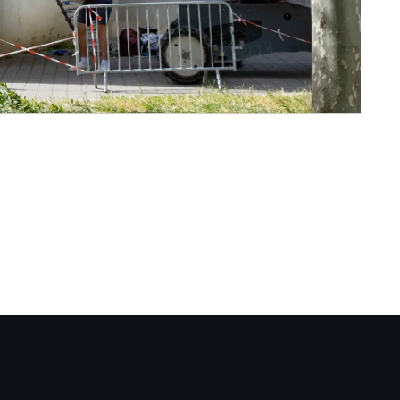
acebook.com/AsssociationArtivista/
.instagram.com/artivista_project/
r.linkedin.com/company/associationartivi