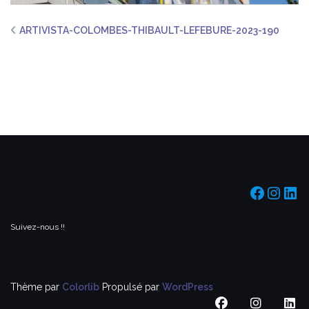
ARTIVISTA-COLOMBES-THIBAULT-LEFEBURE-2023-190
https:/
https
htt
Suivez-nous !!
Thème par
Colorlib
Propulsé par
WordPress