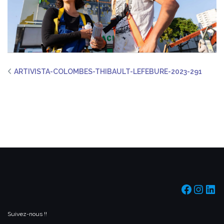
ARTIVISTA-COLOMBES-THIBAULT-LEFEBURE-2023-291
https:/
https
htt
Suivez-nous !!