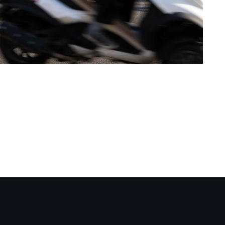
acebook.com/AsssociationArtivista/
.instagram.com/artivista_project/
r.linkedin.com/company/associationartivi