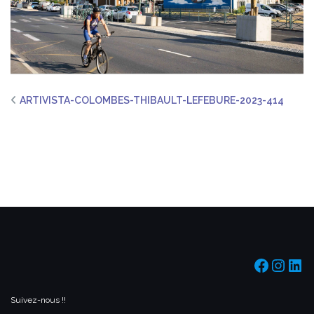
ARTIVISTA-COLOMBES-THIBAULT-LEFEBURE-2023-414
https:/
https
htt
Suivez-nous !!