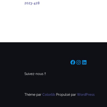
2023-428
https://www.f
https://www
https://f
Suivez-nous !!
Thème par
Colorlib
Propulsé par
WordPress