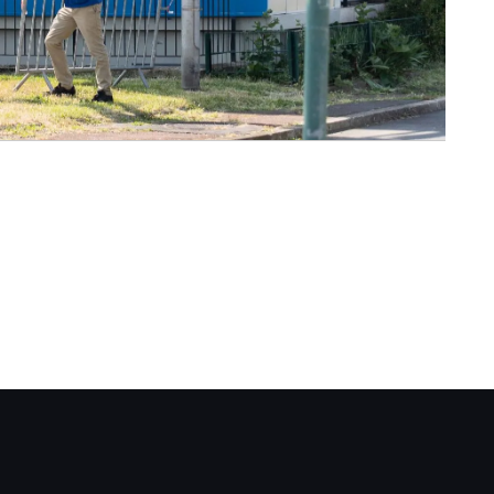
acebook.com/AsssociationArtivista/
.instagram.com/artivista_project/
r.linkedin.com/company/associationartivi