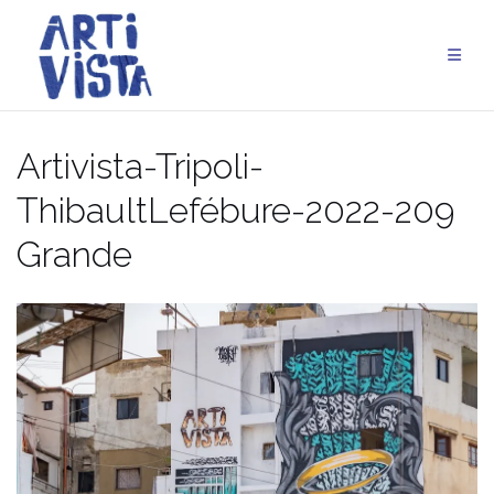
Aller
au
contenu
Artivista-Tripoli-
ThibaultLefébure-2022-209
Grande