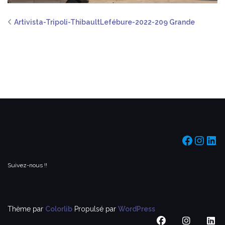
Artivista-Tripoli-ThibaultLefébure-2022-209 Grande
https:/
https
htt
Suivez-nous !!
Thème par
Colorlib
Propulsé par
WordPress