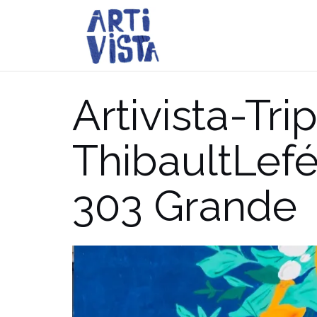
Aller
au
contenu
Artivista-Trip
ThibaultLefe
303 Grande