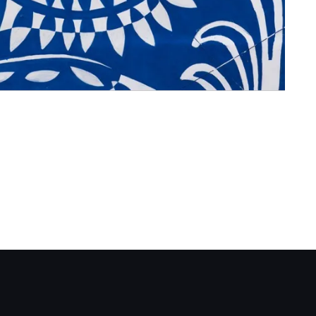
acebook.com/AsssociationArtivista/
.instagram.com/artivista_project/
r.linkedin.com/company/associationartivi