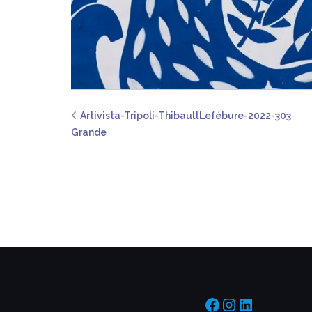
Artivista-Tripoli-ThibaultLefébure-2022-303
Grande
https://www.f
https://www
https://f