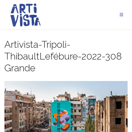
Aller
au
contenu
Artivista-Tripoli-
ThibaultLefébure-2022-308
Grande