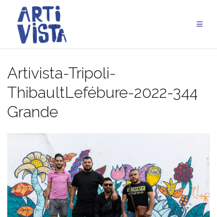
Aller
au
contenu
Artivista-Tripoli-
ThibaultLefébure-2022-344
Grande