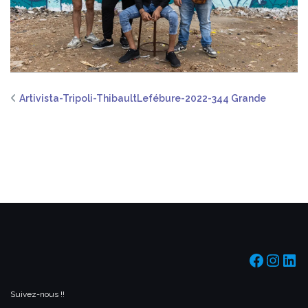
Artivista-Tripoli-ThibaultLefébure-2022-344 Grande
https:/
https
htt
Suivez-nous !!