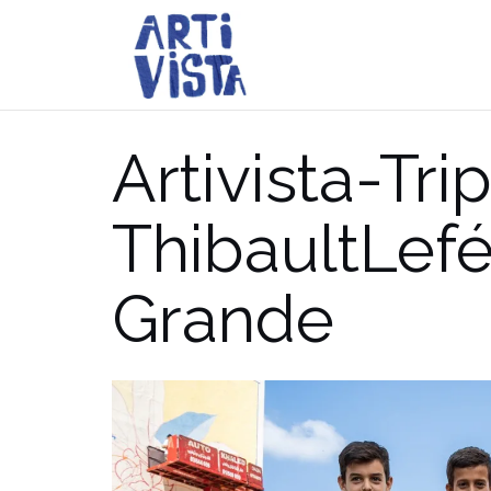
Aller
au
contenu
Artivista-Trip
ThibaultLef
Grande