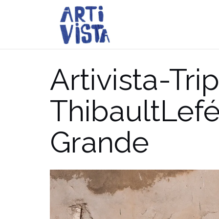
Aller
au
contenu
Artivista-Trip
ThibaultLef
Grande