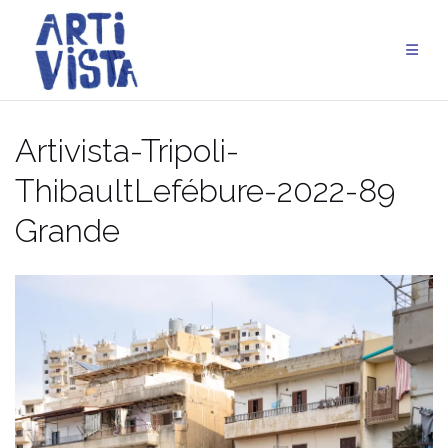
Aller
au
contenu
Artivista-Tripoli-
ThibaultLefébure-2022-89
Grande