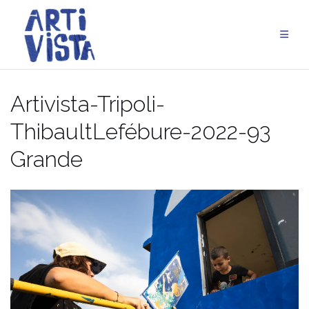
Aller
au
contenu
Artivista-Tripoli-
ThibaultLefébure-2022-93
Grande