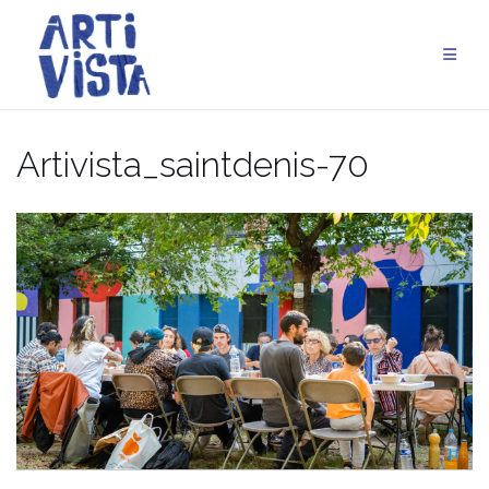
Aller
au
contenu
Artivista_saintdenis-70