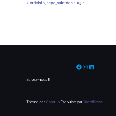
Artivista_sepc_saintdenis-05-1
https://www.f
https://www
https://f
Suivez-nous !!
Thème par
Colorlib
Propulsé par
WordPress