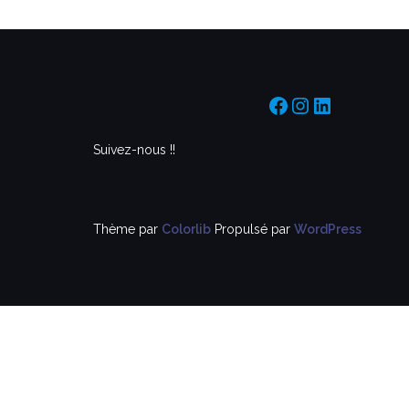
https://www.f
https://www
https://f
Suivez-nous !!
Thème par
Colorlib
Propulsé par
WordPress