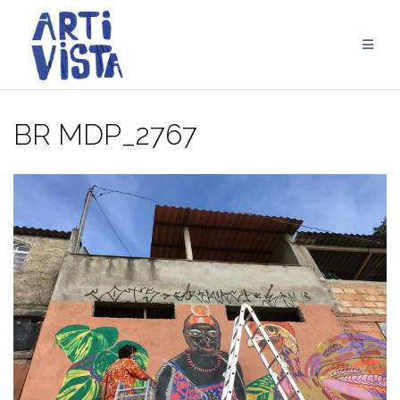
Aller
au
contenu
BR MDP_2767