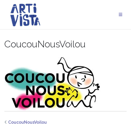
Aller
au
contenu
CoucouNousVoilou
CoucouNousVoilou