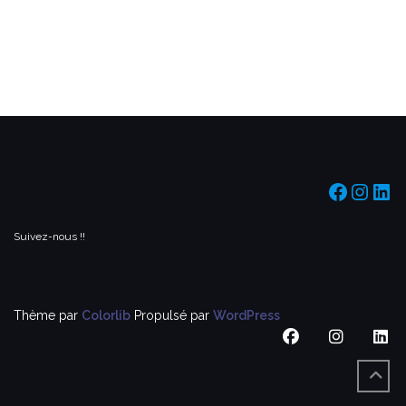
https:/
https
htt
Suivez-nous !!
Thème par
Colorlib
Propulsé par
WordPress