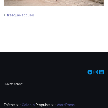
fresque-accueil
https:/
https
htt
Suivez-nous !!
Thème par
Colorlib
Propulsé par
WordPress