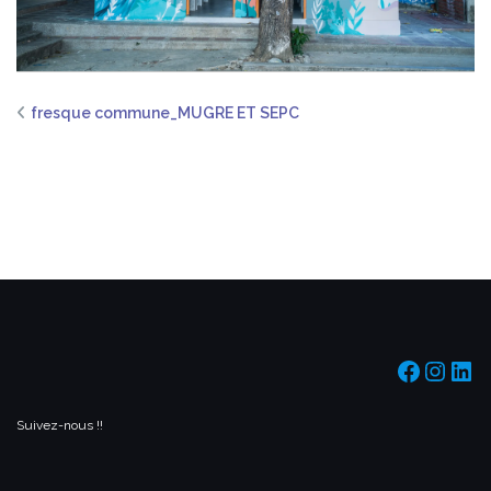
fresque commune_MUGRE ET SEPC
https:/
https
htt
Suivez-nous !!