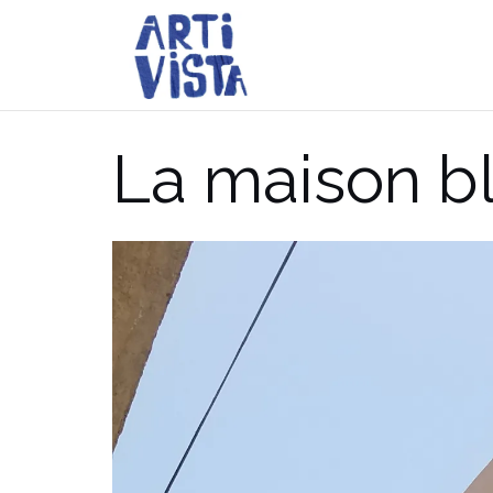
Aller
au
contenu
La maison b