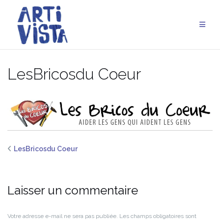
Aller
au
contenu
LesBricosdu Coeur
LesBricosdu Coeur
Laisser un commentaire
Votre adresse e-mail ne sera pas publiée.
Les champs obligatoires sont