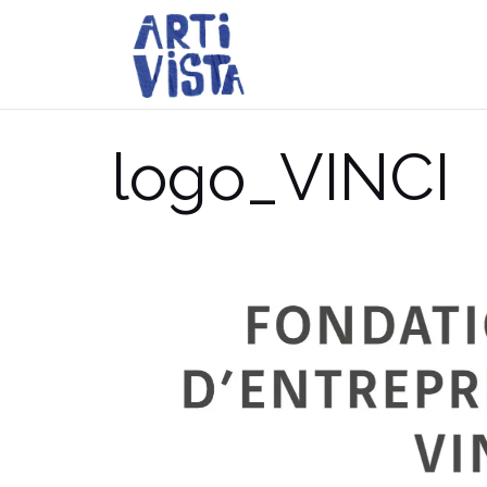
Aller
au
contenu
logo_VINCI