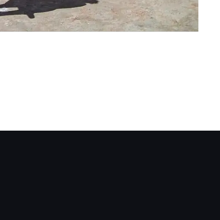
acebook.com/AsssociationArtivista/
.instagram.com/artivista_project/
r.linkedin.com/company/associationartivi