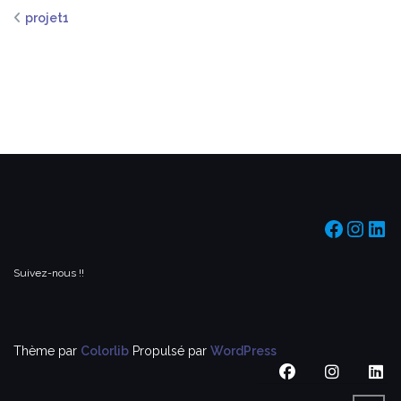
projet1
https:/
https
htt
Suivez-nous !!
Thème par
Colorlib
Propulsé par
WordPress