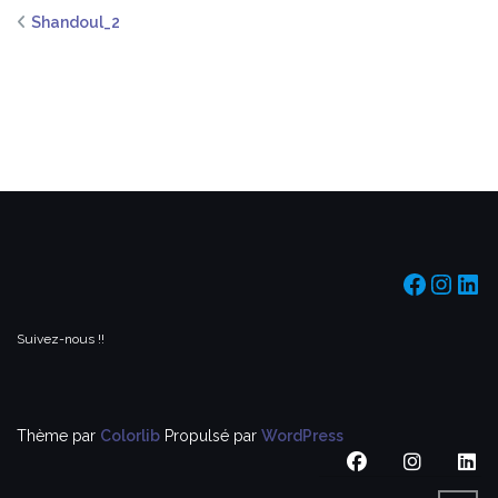
Shandoul_2
https:/
https
htt
Suivez-nous !!
Thème par
Colorlib
Propulsé par
WordPress