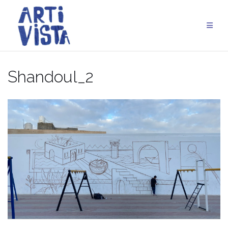
Aller
au
contenu
Shandoul_2