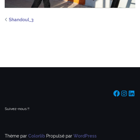
Shandoul_3
https:/
https
htt
Suivez-nous !!
Thème par
Colorlib
Propulsé par
WordPress