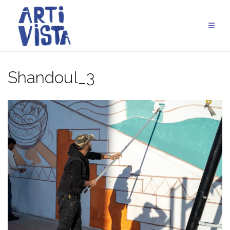
Aller
au
contenu
Shandoul_3